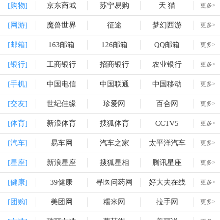
[购物]
京东商城
苏宁易购
天 猫
更多>
[网游]
魔兽世界
征途
梦幻西游
更多>
[邮箱]
163邮箱
126邮箱
QQ邮箱
更多>
[银行]
工商银行
招商银行
农业银行
更多>
[手机]
中国电信
中国联通
中国移动
更多>
[交友]
世纪佳缘
珍爱网
百合网
更多>
[体育]
新浪体育
搜狐体育
CCTV5
更多>
[汽车]
易车网
汽车之家
太平洋汽车
更多>
[星座]
新浪星座
搜狐星相
腾讯星座
更多>
[健康]
39健康
寻医问药网
好大夫在线
更多>
[团购]
美团网
糯米网
拉手网
更多>