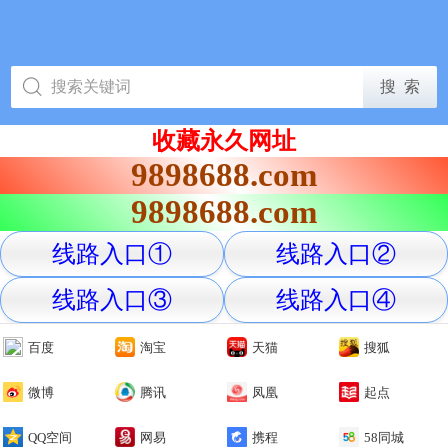
收藏永久网址
9898688.com
9898688.com
线路入口①
线路入口②
线路入口③
线路入口④
百度
淘宝
天猫
搜狐
微博
腾讯
凤凰
起点
QQ空间
网易
携程
58同城