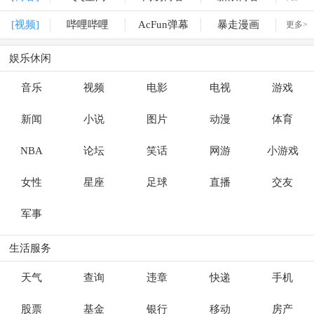
[视频]
哔哩哔哩
AcFun弹幕
暴走漫画
更多>
娱乐休闲
音乐
视频
电影
电视
游戏
新闻
小说
图片
动漫
体育
NBA
论坛
笑话
网游
小游戏
女性
星座
足球
直播
交友
军事
生活服务
天气
查询
违章
快递
手机
股票
基金
银行
移动
房产