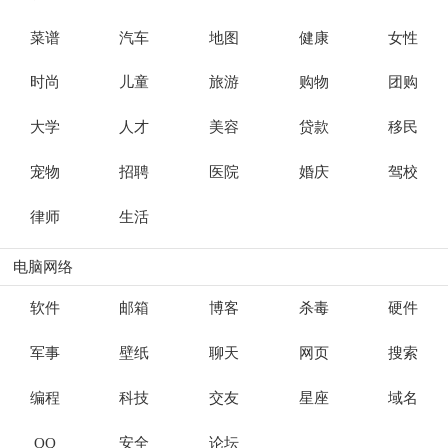
菜谱
汽车
地图
健康
女性
时尚
儿童
旅游
购物
团购
大学
人才
美容
贷款
移民
宠物
招聘
医院
婚庆
驾校
律师
生活
电脑网络
软件
邮箱
博客
杀毒
硬件
军事
壁纸
聊天
网页
搜索
编程
科技
交友
星座
域名
QQ
安全
论坛