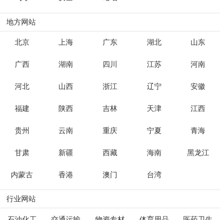
地方网站
北京
上海
广东
湖北
山东
广西
湖南
四川
江苏
河南
河北
山西
浙江
辽宁
安徽
福建
陕西
吉林
天津
江西
贵州
云南
重庆
宁夏
青海
甘肃
新疆
西藏
海南
黑龙江
内蒙古
香港
澳门
台湾
行业网站
石油化工
交通运输
物资专材
体育用品
医药卫生