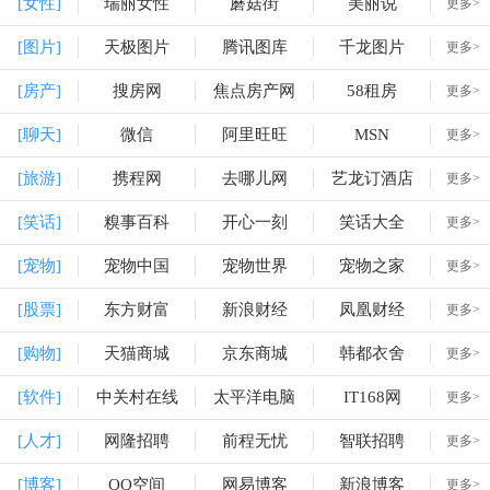
[女性]
瑞丽女性
蘑菇街
美丽说
更多>
[图片]
天极图片
腾讯图库
千龙图片
更多>
[房产]
搜房网
焦点房产网
58租房
更多>
[聊天]
微信
阿里旺旺
MSN
更多>
[旅游]
携程网
去哪儿网
艺龙订酒店
更多>
[笑话]
糗事百科
开心一刻
笑话大全
更多>
[宠物]
宠物中国
宠物世界
宠物之家
更多>
[股票]
东方财富
新浪财经
凤凰财经
更多>
[购物]
天猫商城
京东商城
韩都衣舍
更多>
[软件]
中关村在线
太平洋电脑
IT168网
更多>
[人才]
网隆招聘
前程无忧
智联招聘
更多>
[博客]
QQ空间
网易博客
新浪博客
更多>