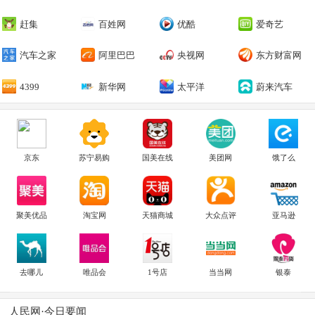
赶集
百姓网
优酷
爱奇艺
汽车之家
阿里巴巴
央视网
东方财富网
4399
新华网
太平洋
蔚来汽车
京东
苏宁易购
国美在线
美团网
饿了么
聚美优品
淘宝网
天猫商城
大众点评
亚马逊
去哪儿
唯品会
1号店
当当网
银泰
人民网·今日要闻