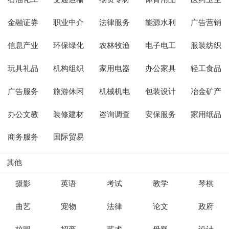
金融证券
职业中介
法律服务
能源水利
广告营销
信息产业
环保绿化
农林牧渔
电子电工
服装纺织
玩具礼品
机构组织
家用电器
办公家具
轻工食品
广告服务
旅游休闲
机械机电
包装设计
冶金矿产
办公文教
装修建材
咨询调查
安保服务
家用纸品
商务服务
国际贸易
其他
摄影
英语
考试
教学
琴棋
曲艺
宠物
法律
论文
政府